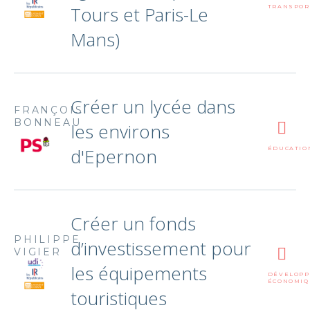
Tours et Paris-Le
TRANSPOR
Mans)
Créer un lycée dans
FRANÇOIS
BONNEAU
les environs
d'Epernon
ÉDUCATIO
Créer un fonds
PHILIPPE
d’investissement pour
VIGIER
les équipements
DÉVELOP
ÉCONOMIQ
touristiques