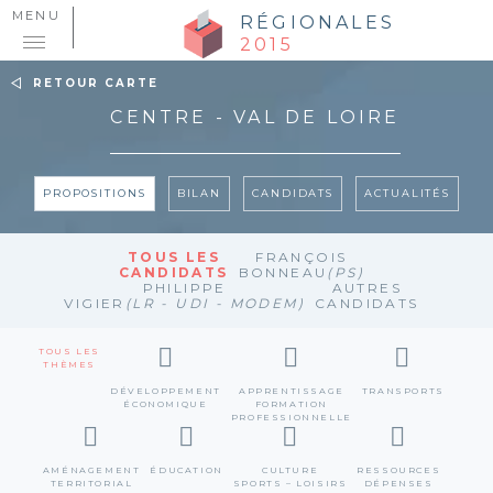
MENU
RÉGIONALES
2015
RETOUR CARTE
CENTRE - VAL DE LOIRE
PROPOSITIONS
BILAN
CANDIDATS
ACTUALITÉS
TOUS LES
FRANÇOIS
CANDIDATS
BONNEAU
(PS)
PHILIPPE
AUTRES
VIGIER
(LR - UDI - MODEM)
CANDIDATS
TOUS LES
THÈMES
DÉVELOPPEMENT
APPRENTISSAGE
TRANSPORTS
ÉCONOMIQUE
FORMATION
PROFESSIONNELLE
AMÉNAGEMENT
ÉDUCATION
CULTURE
RESSOURCES
TERRITORIAL
SPORTS – LOISIRS
DÉPENSES