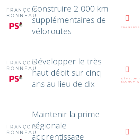
Construire 2 000 km
FRANÇOIS
BONNEAU
supplémentaires de
véloroutes
TRANSPOR
Développer le très
FRANÇOIS
BONNEAU
haut débit sur cinq
DÉVELOP
ans au lieu de dix
ÉCONOMIQ
Maintenir la prime
régionale
FRANÇOIS
BONNEAU
apprentissage