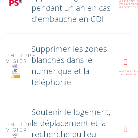
APPRENTI
pendant un an en cas
FORMATIO
PROFESSI
d'embauche en CDI
Supprimer les zones
PHILIPPE
blanches dans le
VIGIER
numérique et la
AMÉNAGE
TERRITORI
téléphonie
Soutenir le logement,
le déplacement et la
PHILIPPE
VIGIER
recherche du lieu