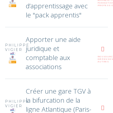
APPRENTI
d’apprentissage avec
FORMATIO
PROFESSI
le "pack apprentis"
Apporter une aide
PHILIPPE
juridique et
VIGIER
comptable aux
RESSOURC
DÉPENSE
AUTRES
associations
Créer une gare TGV à
la bifurcation de la
PHILIPPE
VIGIER
ligne Atlantique (Paris-